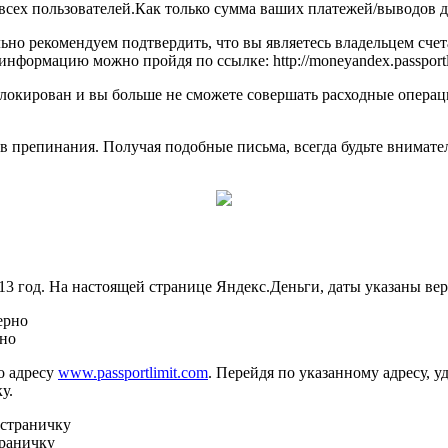
всех пользователей.Как только сумма ваших платежей/выводов до
но рекомендуем подтвердить, что вы являетесь владельцем счет
ормацию можно пройдя по ссылке: http://moneyandex.passportlim
заблокирован и вы больше не сможете совершать расходные операц
ов препинания. Получая подобные письма, всегда будьте внимате
013 год. На настоящей странице Яндекс.Деньги, даты указаны вер
рно
о адресу
www.passportlimit.com
. Перейдя по указанному адресу, у
у.
траничку