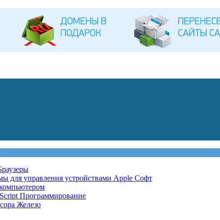
Браузеры
мы для управления устройствами Apple
Софт
 компьютером
Script
Программирование
ссора
Железо