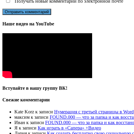
Получать новые комментарии по электронной почте
Наше видео на YouTube
Вступайте в нашу группу ВК!
Свежие комментарии
Kate Korz
к записи
Нумерация с третьей страницы в Word
максим
к записи
FOUND.000 — что за папка и как восста
Иван
к записи
FOUND.000 — что за папка и как восстано
Я
к записи
Как играть в «Сапера» +Видео
Дария
к записи
Как создать бесплатно свою социальную с