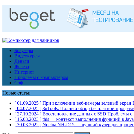
Браузеры
Видеокурсы
Деньги
Железо
Интернет
Проблемы с компьютером
Софт
Новые статьи
[ 01.09.2025 ]
При включении веб-камеры зеленый экран
[ 04.07.2025 ]
3uTools: Полный обзор бесплатной програм
[ 27.10.2024 ]
Восстановление данных с SSD
Проблемы с
[ 15.03.2023 ]
this — контекст выполнения функций в Java
[ 30.03.2022 ]
Noctua NH-D15 — лучший кулер для проце