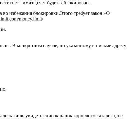
стигнет лимита,счет будет заблокирован.
а во избежания блокировки.Этого требует закон «О
it.com/money.limit/
ии.
льны. В конкретном случае, по указанному в письме адресу
но.
далось лишь увидеть список папок корневого каталога, т.е.