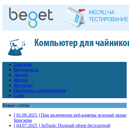
Браузеры
Видеокурсы
Деньги
Железо
Интернет
Проблемы с компьютером
Софт
Новые статьи
[ 01.09.2025 ]
При включении веб-камеры зеленый экран
Браузеры
[ 04.07.2025 ]
3uTools: Полный обзор бесплатной