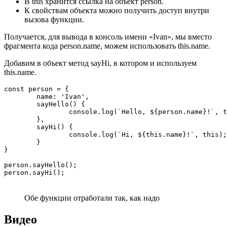
В this хранится ссылка на объект person.
К свойствам объекта можно получить доступ внутри
вызова функции.
Получается, для вывода в консоль имени «Ivan», мы вместо
фрагмента кода person.name, можем использовать this.name.
Добавим в объект метод sayHi, в котором и используем
this.name.
const person = {

	name: 'Ivan',

	sayHello() {

		console.log(`Hello, ${person.name}!`, this);

	},

	sayHi() {

		console.log(`Hi, ${this.name}!`, this);

	}	

}

person.sayHello();

person.sayHi();
Обе функции отработали так, как надо
Видео