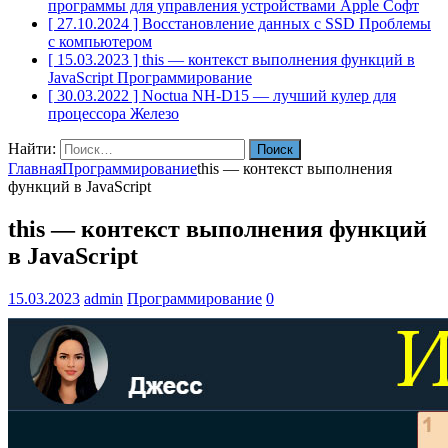
программы для управления устройствами Apple
Софт
[ 27.10.2024 ]
Восстановление данных с SSD
Проблемы
с компьютером
[ 15.03.2023 ]
this — контекст выполнения функций в
JavaScript
Программирование
[ 30.03.2022 ]
Noctua NH-D15 — лучший кулер для
процессора
Железо
Найти:
Главная
Программирование
this — контекст выполнения
функций в JavaScript
this — контекст выполнения функций
в JavaScript
15.03.2023
admin
Программирование
0