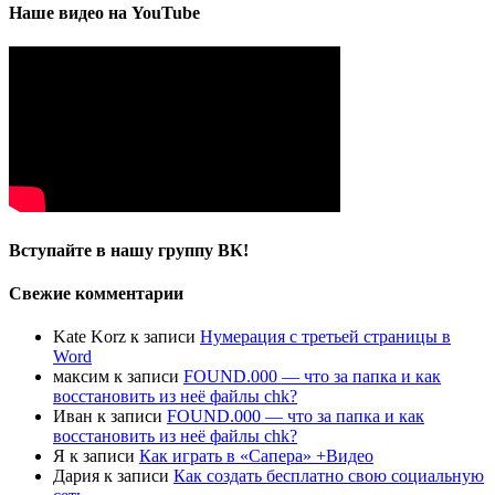
Наше видео на YouTube
Вступайте в нашу группу ВК!
Свежие комментарии
Kate Korz
к записи
Нумерация с третьей страницы в
Word
максим
к записи
FOUND.000 — что за папка и как
восстановить из неё файлы chk?
Иван
к записи
FOUND.000 — что за папка и как
восстановить из неё файлы chk?
Я
к записи
Как играть в «Сапера» +Видео
Дария
к записи
Как создать бесплатно свою социальную