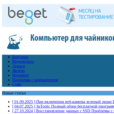
Браузеры
Видеокурсы
Деньги
Железо
Интернет
Проблемы с компьютером
Софт
Новые статьи
[ 01.09.2025 ]
При включении веб-камеры зеленый экран
[ 04.07.2025 ]
3uTools: Полный обзор бесплатной програм
[ 27.10.2024 ]
Восстановление данных с SSD
Проблемы с