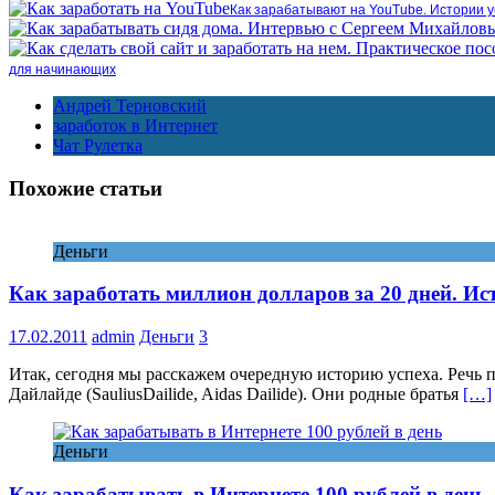
Как зарабатывают на YouTube. Истории 
для начинающих
Андрей Терновский
заработок в Интернет
Чат Рулетка
Похожие статьи
Деньги
Как заработать миллион долларов за 20 дней. Ис
17.02.2011
admin
Деньги
3
Итак, сегодня мы расскажем очередную историю успеха. Речь п
Дайлайде (SauliusDailide, Aidas Dailide). Они родные братья
[…]
Деньги
Как зарабатывать в Интернете 100 рублей в день