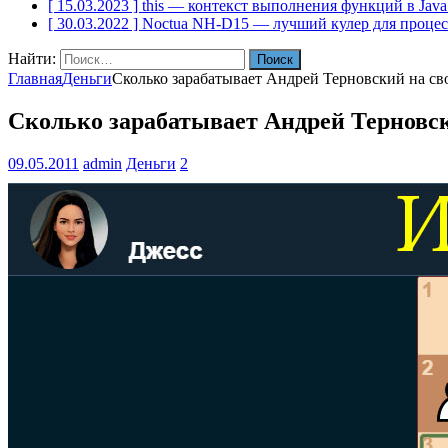
[ 15.03.2023 ]
this — контекст выполнения функций в Java
[ 30.03.2022 ]
Noctua NH-D15 — лучший кулер для проце
Найти:
Главная
Деньги
Сколько зарабатывает Андрей Терновский на сво
Сколько зарабатывает Андрей Терновск
09.05.2011
admin
Деньги
2