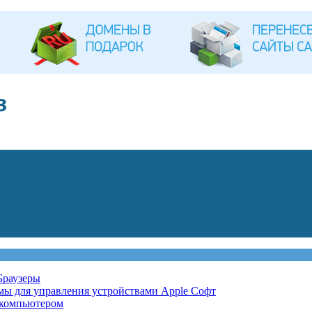
Браузеры
мы для управления устройствами Apple
Софт
 компьютером