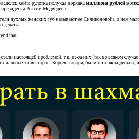
владелец сайта рулетка получал порядка
миллиона рублей в мес
 президента России Медведева.
ели пухлых женских губ называют ее Силиконовой), о нем мало 
о делать.
 стали настоящей проблемой, т.к. из-за них (так во всяком случа
циальных инвесторов. Короче говоря, были потеряны деньги, и 