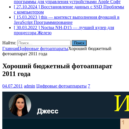
программы для управления устройствами Apple
Софт
[ 27.10.2024 ]
Восстановление данных с SSD
Проблемы
с компьютером
[ 15.03.2023 ]
this — контекст выполнения функций в
JavaScript
Программирование
[ 30.03.2022 ]
Noctua NH-D15 — лучший кулер для
процессора
Железо
Найти:
Главная
Цифровые фотоаппараты
Хороший бюджетный
фотоаппарат 2011 года
Хороший бюджетный фотоаппарат
2011 года
04.07.2011
admin
Цифровые фотоаппараты
7