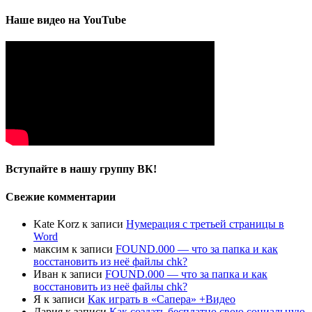
Наше видео на YouTube
Вступайте в нашу группу ВК!
Свежие комментарии
Kate Korz
к записи
Нумерация с третьей страницы в
Word
максим
к записи
FOUND.000 — что за папка и как
восстановить из неё файлы chk?
Иван
к записи
FOUND.000 — что за папка и как
восстановить из неё файлы chk?
Я
к записи
Как играть в «Сапера» +Видео
Дария
к записи
Как создать бесплатно свою социальную