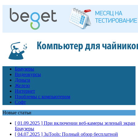
Браузеры
Видеокурсы
Деньги
Железо
Интернет
Проблемы с компьютером
Софт
Новые статьи
[ 01.09.2025 ]
При включении веб-камеры зеленый экран
Браузеры
[ 04.07.2025 ]
3uTools: Полный обзор бесплатной