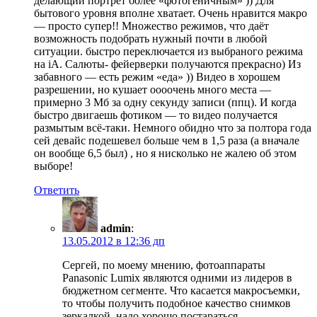
делающий портрет более «фотогеничным» )) Для
бытового уровня вполне хватает. Очень нравится макро
— просто супер!! Множество режимов, что даёт
возможность подобрать нужный почти в любой
ситуации. быстро переключается из выбраного режима
на iA. Салюты- фейерверки получаются прекрасно) Из
забавного — есть режим «еда» )) Видео в хорошем
разрешении, но кушает оооочень много места —
примерно 3 Мб за одну секунду записи (ппц). И когда
быстро двигаешь фотиком — то видео получается
размытым всё-таки. Немного обидно что за полтора года
сей девайс подешевел больше чем в 1,5 раза (а вначале
он вообще 6,5 был) , но я нисколько не жалею об этом
выборе!
Ответить
admin
:
13.05.2012 в 12:36 дп
Сергей, по моему мнению, фотоаппараты
Panasonic Lumix являются одними из лидеров в
бюджетном сегменте. Что касается макросъемки,
то чтобы получить подобное качество снимков
зеркалкой, надо хорошо постараться.