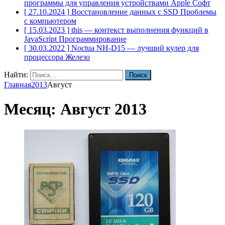
программы для управления устройствами Apple
Софт
[ 27.10.2024 ]
Восстановление данных с SSD
Проблемы
с компьютером
[ 15.03.2023 ]
this — контекст выполнения функций в
JavaScript
Программирование
[ 30.03.2022 ]
Noctua NH-D15 — лучший кулер для
процессора
Железо
Найти:
Главная
2013
Август
Месяц:
Август 2013