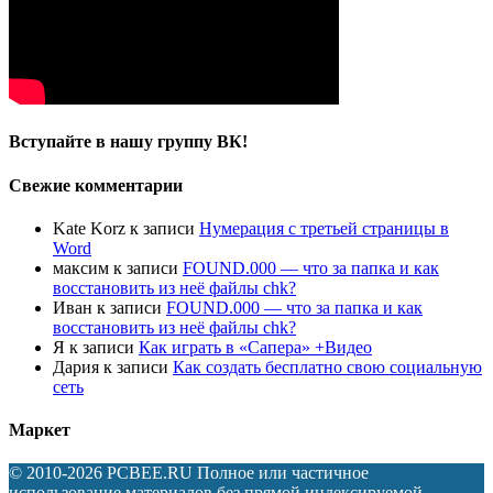
Вступайте в нашу группу ВК!
Свежие комментарии
Kate Korz
к записи
Нумерация с третьей страницы в
Word
максим
к записи
FOUND.000 — что за папка и как
восстановить из неё файлы chk?
Иван
к записи
FOUND.000 — что за папка и как
восстановить из неё файлы chk?
Я
к записи
Как играть в «Сапера» +Видео
Дария
к записи
Как создать бесплатно свою социальную
сеть
Маркет
© 2010-2026 PCBEE.RU Полное или частичное
использование материалов без прямой индексируемой