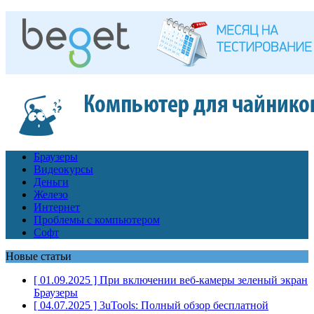
Браузеры
Видеокурсы
Деньги
Железо
Интернет
Проблемы с компьютером
Софт
Новые статьи
[ 01.09.2025 ]
При включении веб-камеры зеленый экран
Браузеры
[ 04.07.2025 ]
3uTools: Полный обзор бесплатной