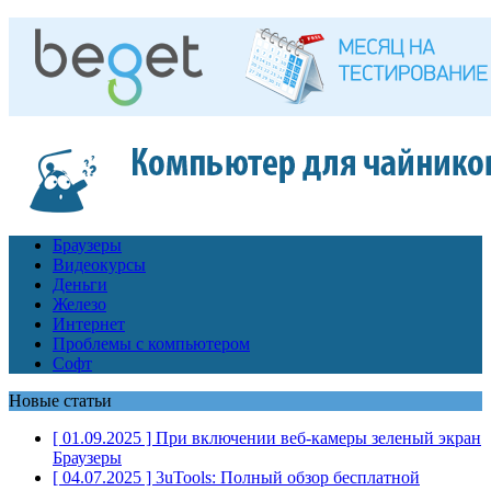
Браузеры
Видеокурсы
Деньги
Железо
Интернет
Проблемы с компьютером
Софт
Новые статьи
[ 01.09.2025 ]
При включении веб-камеры зеленый экран
Браузеры
[ 04.07.2025 ]
3uTools: Полный обзор бесплатной