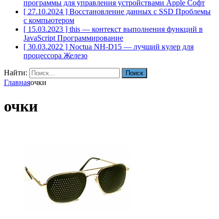
программы для управления устройствами Apple
Софт
[ 27.10.2024 ]
Восстановление данных с SSD
Проблемы
с компьютером
[ 15.03.2023 ]
this — контекст выполнения функций в
JavaScript
Программирование
[ 30.03.2022 ]
Noctua NH-D15 — лучший кулер для
процессора
Железо
Найти:
Главная
очки
очки