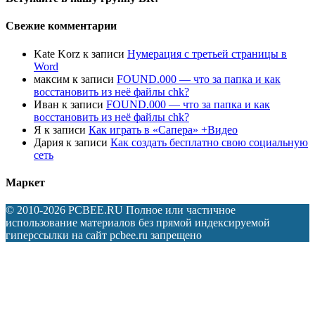
Свежие комментарии
Kate Korz
к записи
Нумерация с третьей страницы в
Word
максим
к записи
FOUND.000 — что за папка и как
восстановить из неё файлы chk?
Иван
к записи
FOUND.000 — что за папка и как
восстановить из неё файлы chk?
Я
к записи
Как играть в «Сапера» +Видео
Дария
к записи
Как создать бесплатно свою социальную
сеть
Маркет
© 2010-2026 PCBEE.RU Полное или частичное
использование материалов без прямой индексируемой
гиперссылки на сайт pcbee.ru запрещено