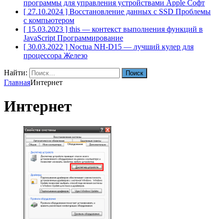
программы для управления устройствами Apple
Софт
[ 27.10.2024 ]
Восстановление данных с SSD
Проблемы
с компьютером
[ 15.03.2023 ]
this — контекст выполнения функций в
JavaScript
Программирование
[ 30.03.2022 ]
Noctua NH-D15 — лучший кулер для
процессора
Железо
Найти:
Главная
Интернет
Интернет