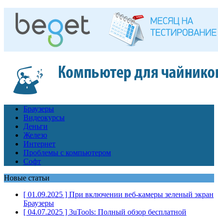
Браузеры
Видеокурсы
Деньги
Железо
Интернет
Проблемы с компьютером
Софт
Новые статьи
[ 01.09.2025 ]
При включении веб-камеры зеленый экран
Браузеры
[ 04.07.2025 ]
3uTools: Полный обзор бесплатной