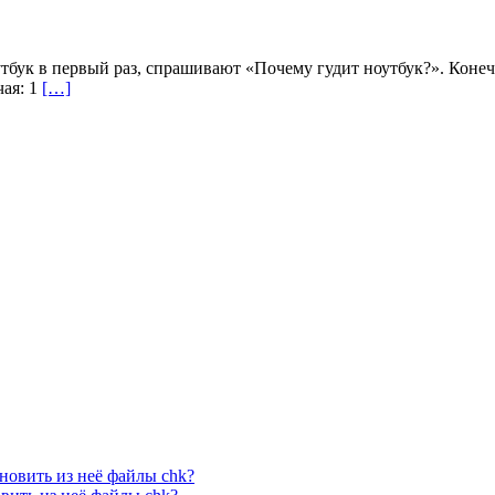
оутбук в первый раз, спрашивают «Почему гудит ноутбук?». Кон
чая: 1
[…]
новить из неё файлы chk?