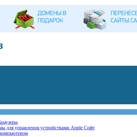
Браузеры
мы для управления устройствами Apple
Софт
 компьютером