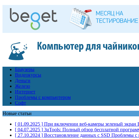
Браузеры
Видеокурсы
Деньги
Железо
Интернет
Проблемы с компьютером
Софт
Новые статьи
[ 01.09.2025 ]
При включении веб-камеры зеленый экран
[ 04.07.2025 ]
3uTools: Полный обзор бесплатной програм
[ 27.10.2024 ]
Восстановление данных с SSD
Проблемы с