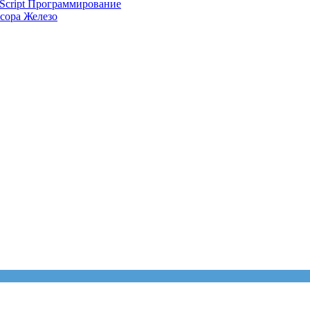
Script
Программирование
ссора
Железо