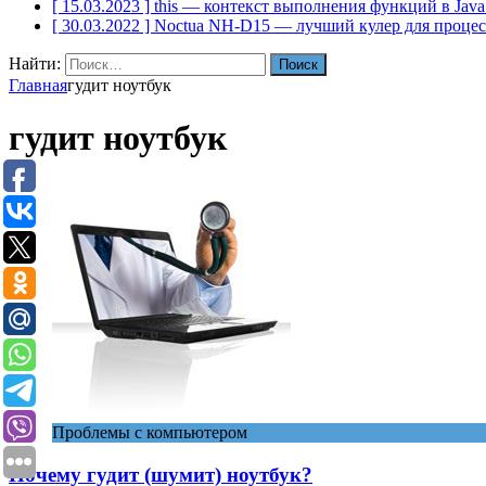
[ 15.03.2023 ]
this — контекст выполнения функций в Java
[ 30.03.2022 ]
Noctua NH-D15 — лучший кулер для проце
Найти:
Главная
гудит ноутбук
гудит ноутбук
Проблемы с компьютером
Почему гудит (шумит) ноутбук?