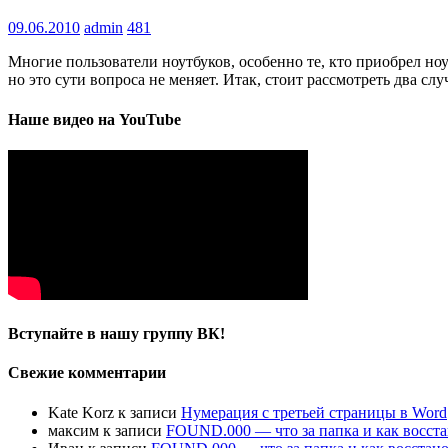
09.06.2010
admin
481
Многие пользователи ноутбуков, особенно те, кто приобрел н
но это сути вопроса не меняет. Итак, стоит рассмотреть два слу
Наше видео на YouTube
Вступайте в нашу группу ВК!
Свежие комментарии
Kate Korz
к записи
Нумерация с третьей страницы в Word
максим
к записи
FOUND.000 — что за папка и как восста