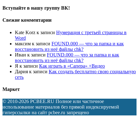
Вступайте в нашу группу ВК!
Свежие комментарии
Kate Korz
к записи
Нумерация с третьей страницы в
Word
максим
к записи
FOUND.000 — что за папка и как
восстановить из неё файлы chk?
Иван
к записи
FOUND.000 — что за папка и как
восстановить из неё файлы chk?
Я
к записи
Как играть в «Сапера» +Видео
Дария
к записи
Как создать бесплатно свою социальную
сеть
Маркет
© 2010-2026 PCBEE.RU Полное или частичное
использование материалов без прямой индексируемой
гиперссылки на сайт pcbee.ru запрещено