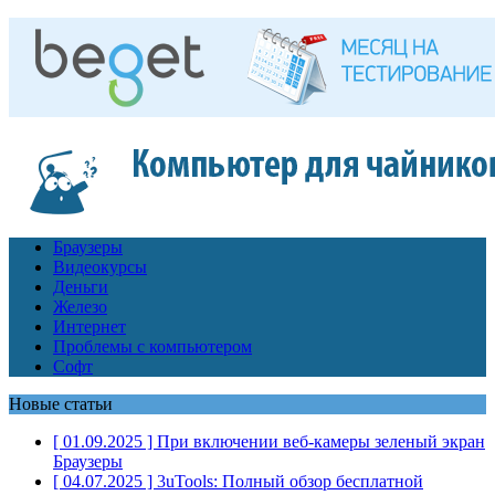
Браузеры
Видеокурсы
Деньги
Железо
Интернет
Проблемы с компьютером
Софт
Новые статьи
[ 01.09.2025 ]
При включении веб-камеры зеленый экран
Браузеры
[ 04.07.2025 ]
3uTools: Полный обзор бесплатной