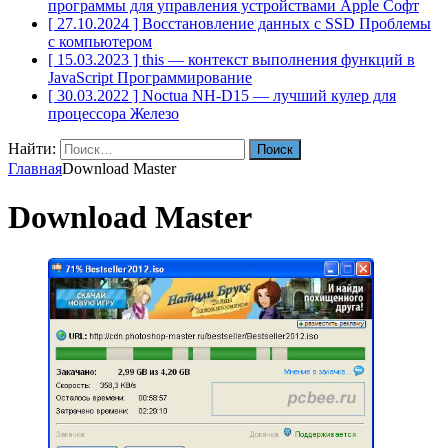
программы для управления устройствами Apple
Софт
[ 27.10.2024 ]
Восстановление данных с SSD
Проблемы
с компьютером
[ 15.03.2023 ]
this — контекст выполнения функций в
JavaScript
Программирование
[ 30.03.2022 ]
Noctua NH-D15 — лучший кулер для
процессора
Железо
Найти:
Главная
Download Master
Download Master