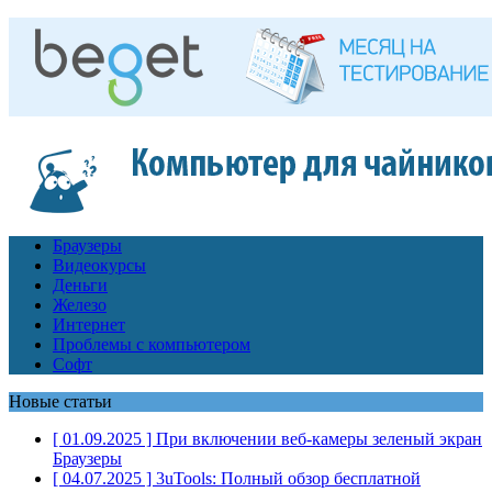
Браузеры
Видеокурсы
Деньги
Железо
Интернет
Проблемы с компьютером
Софт
Новые статьи
[ 01.09.2025 ]
При включении веб-камеры зеленый экран
Браузеры
[ 04.07.2025 ]
3uTools: Полный обзор бесплатной