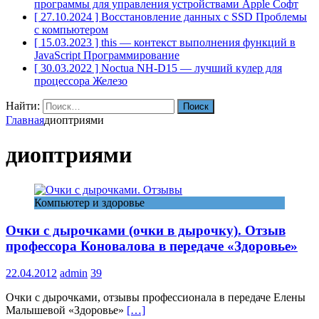
программы для управления устройствами Apple
Софт
[ 27.10.2024 ]
Восстановление данных с SSD
Проблемы
с компьютером
[ 15.03.2023 ]
this — контекст выполнения функций в
JavaScript
Программирование
[ 30.03.2022 ]
Noctua NH-D15 — лучший кулер для
процессора
Железо
Найти:
Главная
диоптриями
диоптриями
Компьютер и здоровье
Очки с дырочками (очки в дырочку). Отзыв
профессора Коновалова в передаче «Здоровье»
22.04.2012
admin
39
Очки с дырочками, отзывы профессионала в передаче Елены
Малышевой «Здоровье»
[…]