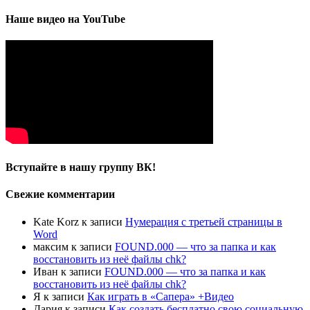
Наше видео на YouTube
Вступайте в нашу группу ВК!
Свежие комментарии
Kate Korz
к записи
Нумерация с третьей страницы в
Word
максим
к записи
FOUND.000 — что за папка и как
восстановить из неё файлы chk?
Иван
к записи
FOUND.000 — что за папка и как
восстановить из неё файлы chk?
Я
к записи
Как играть в «Сапера» +Видео
Дария
к записи
Как создать бесплатно свою социальную