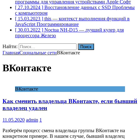
программы для управления устройствами Apple
Софт
[ 27.10.2024 ]
Восстановление данных с SSD
Проблемы
с компьютером
[ 15.03.2023 ]
this — контекст выполнения функций в
JavaScript
Программирование
[ 30.03.2022 ]
Noctua NH-D15 — лучший кулер для
процессора
Железо
Найти:
Главная
Социальные сети
ВКонтакте
ВКонтакте
ВКонтакте
Как сменить владельца ВКонтакте, если бывший
владелец удален
11.05.2020
admin
1
Разберём процесс смена владельца группы ВКонтакте на
конкретном примере. В нашем случае, бывший владелец