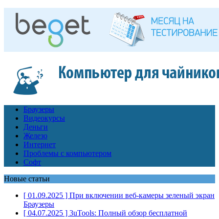
Браузеры
Видеокурсы
Деньги
Железо
Интернет
Проблемы с компьютером
Софт
Новые статьи
[ 01.09.2025 ]
При включении веб-камеры зеленый экран
Браузеры
[ 04.07.2025 ]
3uTools: Полный обзор бесплатной