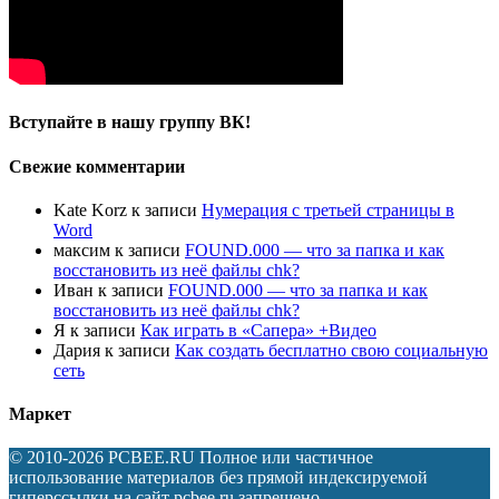
Вступайте в нашу группу ВК!
Свежие комментарии
Kate Korz
к записи
Нумерация с третьей страницы в
Word
максим
к записи
FOUND.000 — что за папка и как
восстановить из неё файлы chk?
Иван
к записи
FOUND.000 — что за папка и как
восстановить из неё файлы chk?
Я
к записи
Как играть в «Сапера» +Видео
Дария
к записи
Как создать бесплатно свою социальную
сеть
Маркет
© 2010-2026 PCBEE.RU Полное или частичное
использование материалов без прямой индексируемой
гиперссылки на сайт pcbee.ru запрещено