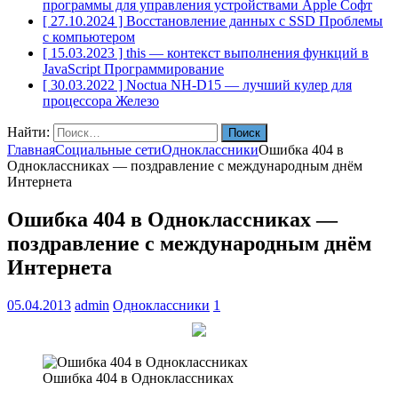
программы для управления устройствами Apple
Софт
[ 27.10.2024 ]
Восстановление данных с SSD
Проблемы
с компьютером
[ 15.03.2023 ]
this — контекст выполнения функций в
JavaScript
Программирование
[ 30.03.2022 ]
Noctua NH-D15 — лучший кулер для
процессора
Железо
Найти:
Главная
Социальные сети
Одноклассники
Ошибка 404 в
Одноклассниках — поздравление с международным днём
Интернета
Ошибка 404 в Одноклассниках —
поздравление с международным днём
Интернета
05.04.2013
admin
Одноклассники
1
Ошибка 404 в Одноклассниках