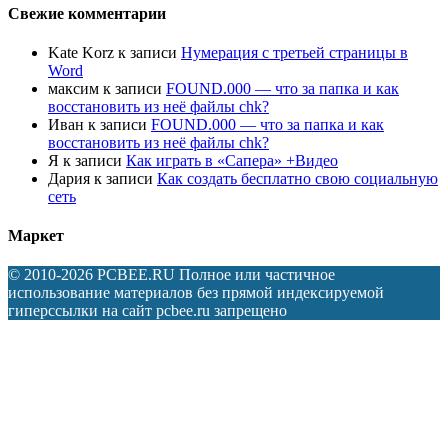
Свежие комментарии
Kate Korz
к записи
Нумерация с третьей страницы в
Word
максим
к записи
FOUND.000 — что за папка и как
восстановить из неё файлы chk?
Иван
к записи
FOUND.000 — что за папка и как
восстановить из неё файлы chk?
Я
к записи
Как играть в «Сапера» +Видео
Дария
к записи
Как создать бесплатно свою социальную
сеть
Маркет
© 2010-2026 PCBEE.RU Полное или частичное
использование материалов без прямой индексируемой
гиперссылки на сайт pcbee.ru запрещено