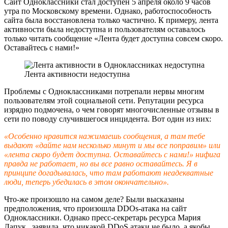
Сайт Одноклассники стал доступен 5 апреля около 9 часов
утра по Московскому времени. Однако, работоспособность
сайта была восстановлена только частично. К примеру, лента
активности была недоступна и пользователям оставалось
только читать сообщение «Лента будет доступна совсем скоро.
Оставайтесь с нами!»
Лента активности недоступна
Проблемы с Одноклассниками потрепали нервы многим
пользователям этой социальной сети. Репутации ресурса
изрядно подмочена, о чем говорят многочисленные отзывы в
сети по поводу случившегося инцидента. Вот один из них:
«Особенно нравится нажимаешь сообщения, а там тебе
выдают «дайте нам несколько минут и мы все поправим» или
«лента скоро будет доступна. Оставайтесь с нами!» нифига
правда не работает, но вы все равно оставайтесь. Я в
принципе догадывалась, что там работают неадекватные
люди, теперь убедилась в этом окончательно».
Что-же произошло на самом деле? Были высказаны
предположения, что произошла DDOs-атака на сайт
Одноклассники. Однако пресс-секретарь ресурса Мария
Лапук, заявила, что никакой DDoS атаки не было, а якобы