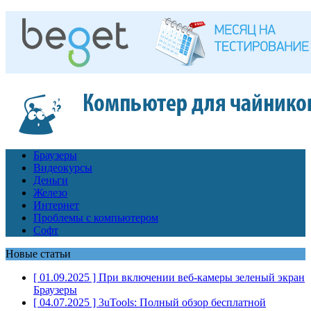
Браузеры
Видеокурсы
Деньги
Железо
Интернет
Проблемы с компьютером
Софт
Новые статьи
[ 01.09.2025 ]
При включении веб-камеры зеленый экран
Браузеры
[ 04.07.2025 ]
3uTools: Полный обзор бесплатной