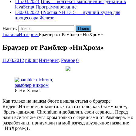
[ 15.03.2023 ]
this — контекст выполнения функций в
JavaScript
Программирование
[ 30.03.2022 ]
Noctua NH-D15 — лучший кулер для
процессора
Железо
Найти:
Главная
Интернет
Браузер от Рамблер «НиХром»
Браузер от Рамблер «НиХром»
11.03.2012
nik-tut
Интернет
,
Разное
0
Я Ни Хром!
Как только на нашем блоге вышла статья о браузере
Яндекс.Интернет, я заметил, что это стало, как бы «модно»,
брать «движок Chromium и добавлять свои сервисы. Перед
нами все тот же гугл хром только с сервисами от Рамблера. Но
разработчики придумали на мой взгляд двузначное название
«НиХром»;) .