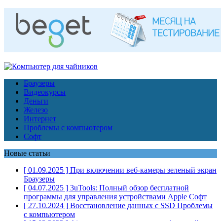
Браузеры
Видеокурсы
Деньги
Железо
Интернет
Проблемы с компьютером
Софт
Новые статьи
[ 01.09.2025 ]
При включении веб-камеры зеленый экран
Браузеры
[ 04.07.2025 ]
3uTools: Полный обзор бесплатной
программы для управления устройствами Apple
Софт
[ 27.10.2024 ]
Восстановление данных с SSD
Проблемы
с компьютером