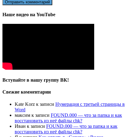
Наше видео на YouTube
Вступайте в нашу группу ВК!
Свежие комментарии
Kate Korz
к записи
Нумерация с третьей страницы в
Word
максим
к записи
FOUND.000 — что за папка и как
восстановить из неё файлы chk?
Иван
к записи
FOUND.000 — что за папка и как
восстановить из неё файлы chk?