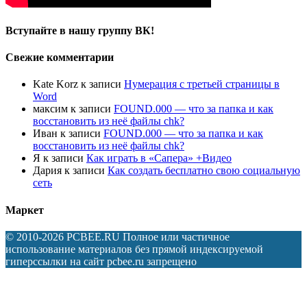
Вступайте в нашу группу ВК!
Свежие комментарии
Kate Korz
к записи
Нумерация с третьей страницы в
Word
максим
к записи
FOUND.000 — что за папка и как
восстановить из неё файлы chk?
Иван
к записи
FOUND.000 — что за папка и как
восстановить из неё файлы chk?
Я
к записи
Как играть в «Сапера» +Видео
Дария
к записи
Как создать бесплатно свою социальную
сеть
Маркет
© 2010-2026 PCBEE.RU Полное или частичное
использование материалов без прямой индексируемой
гиперссылки на сайт pcbee.ru запрещено