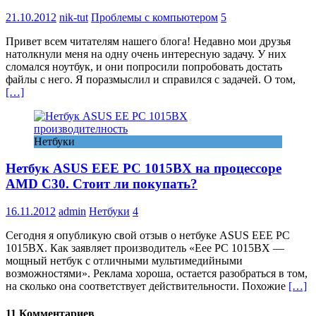
21.10.2012
nik-tut
Проблемы с компьютером
5
Привет всем читателям нашего блога! Недавно мои друзья
натолкнули меня на одну очень интересную задачу. У них
сломался ноутбук, и они попросили попробовать достать
файлы с него. Я поразмыслил и справился с задачей. О том,
[…]
Нетбуки
Нетбук ASUS EEE PC 1015BX на процессоре
AMD C30. Стоит ли покупать?
16.11.2012
admin
Нетбуки
4
Сегодня я опубликую свой отзыв о нетбуке ASUS EEE PC
1015BX. Как заявляет производитель «Eee PC 1015BX —
мощный нетбук с отличными мультимедийными
возможностями». Реклама хороша, остается разобраться в том,
на сколько она соответствует действительности. Похожие
[…]
11 Комментариев