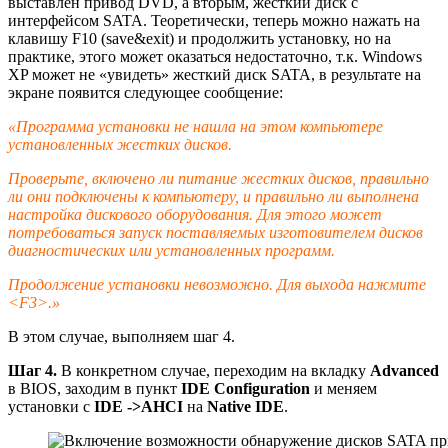
выставлен привод DVD, а вторым, жесткий диск с
интерфейсом SATA. Теоретически, теперь можно нажать на
клавишу F10 (save&exit) и продолжить установку, но на
практике, этого может оказаться недостаточно, т.к. Windows
XP может не «увидеть» жесткий диск SATA, в результате на
экране появится следующее сообщение:
«Программа установки не нашла на этом компьютере
установленных жестких дисков.
Проверьте, включено ли питание жестких дисков, правильно
ли они подключены к компьютеру, и правильно ли выполнена
настройка дискового оборудования. Для этого может
потребоваться запуск поставляемых изготовителем дисков
диагностических или установленных программ.
Продолжение установки невозможно. Для выхода нажмите
<F3>.»
В этом случае, выполняем шаг 4.
Шаг 4.
В конкретном случае, переходим на вкладку
Advanced
в BIOS, заходим в пункт
IDE Configuration
и меняем
установки с
IDE ->AHCI
на
Native IDE
.