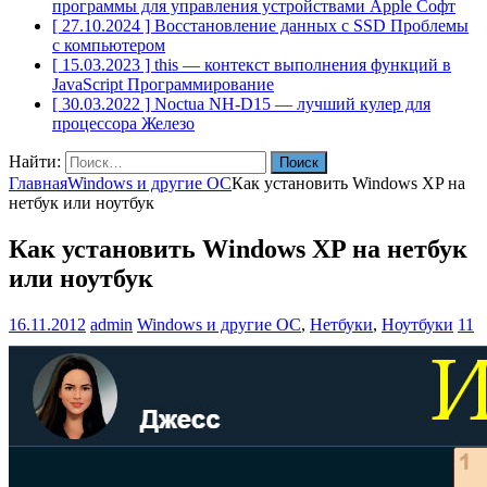
программы для управления устройствами Apple
Софт
[ 27.10.2024 ]
Восстановление данных с SSD
Проблемы
с компьютером
[ 15.03.2023 ]
this — контекст выполнения функций в
JavaScript
Программирование
[ 30.03.2022 ]
Noctua NH-D15 — лучший кулер для
процессора
Железо
Найти:
Главная
Windows и другие ОС
Как установить Windows XP на
нетбук или ноутбук
Как установить Windows XP на нетбук
или ноутбук
16.11.2012
admin
Windows и другие ОС
,
Нетбуки
,
Ноутбуки
11