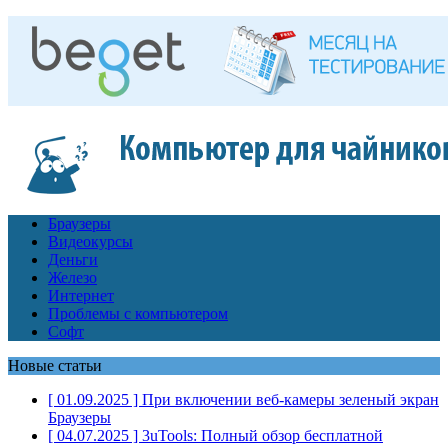
Браузеры
Видеокурсы
Деньги
Железо
Интернет
Проблемы с компьютером
Софт
Новые статьи
[ 01.09.2025 ]
При включении веб-камеры зеленый экран
Браузеры
[ 04.07.2025 ]
3uTools: Полный обзор бесплатной