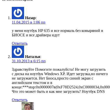
Назар
:
11.04.2015 в 1:06 пп
у меня ноутбук HP 635 и все нормаль без ковыряний в
БИОСЕ и все драйвера идут
Ответить
Наталья
:
31.10.2013 в 6:15 пп
Здравствуйте Помогите пожалуйста! Не могу загрузить
с диска на ноутбук Windows XP. Идет загрузка,но ничего
не загружается. Нет Биоса,просто синий экран с
английским текстом и в
конце:***stop:0х0000007в(0хF78D2524,0xC0000034,0x000
Что это может быть и как мне загрузить? Ноутбук DNS
Ответить