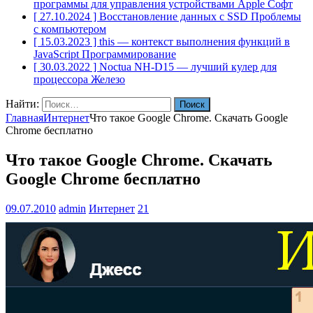
программы для управления устройствами Apple
Софт
[ 27.10.2024 ]
Восстановление данных с SSD
Проблемы
с компьютером
[ 15.03.2023 ]
this — контекст выполнения функций в
JavaScript
Программирование
[ 30.03.2022 ]
Noctua NH-D15 — лучший кулер для
процессора
Железо
Найти:
Главная
Интернет
Что такое Google Chrome. Скачать Google
Chrome бесплатно
Что такое Google Chrome. Скачать
Google Chrome бесплатно
09.07.2010
admin
Интернет
21