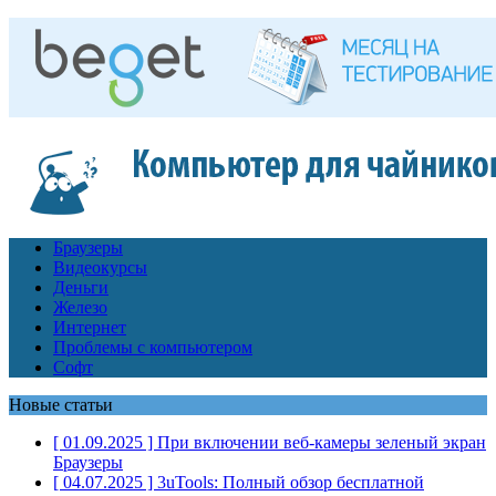
Браузеры
Видеокурсы
Деньги
Железо
Интернет
Проблемы с компьютером
Софт
Новые статьи
[ 01.09.2025 ]
При включении веб-камеры зеленый экран
Браузеры
[ 04.07.2025 ]
3uTools: Полный обзор бесплатной