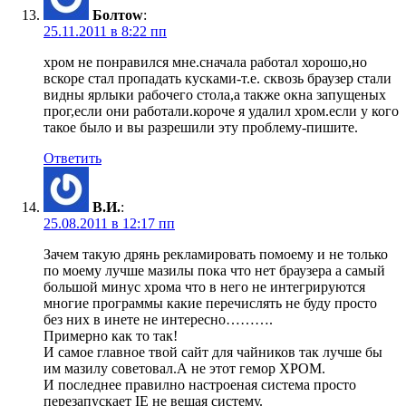
Болтоw
:
25.11.2011 в 8:22 пп
хром не понравился мне.сначала работал хорошо,но
вскоре стал пропадать кусками-т.е. сквозь браузер стали
видны ярлыки рабочего стола,а также окна запущеных
прог,если они работали.короче я удалил хром.если у кого
такое было и вы разрешили эту проблему-пишите.
Ответить
В.И.
:
25.08.2011 в 12:17 пп
Зачем такую дрянь рекламировать помоему и не только
по моему лучше мазилы пока что нет браузера а самый
большой минус хрома что в него не интегрируются
многие программы какие перечислять не буду просто
без них в инете не интересно……….
Примерно как то так!
И самое главное твой сайт для чайников так лучше бы
им мазилу советовал.А не этот гемор ХРОМ.
И последнее правилно настроеная система просто
перезапускает IE не вешая систему.