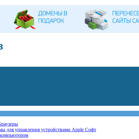
Браузеры
мы для управления устройствами Apple
Софт
 компьютером