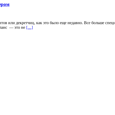
ером
ентов или декретчиц, как это было еще недавно. Все больше спе
иланс — это не
[…]