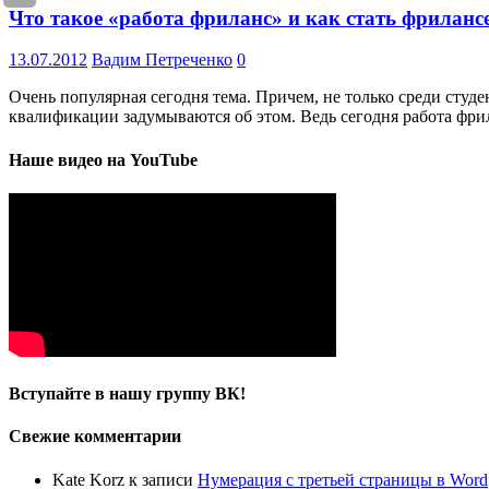
Что такое «работа фриланс» и как стать фриланс
13.07.2012
Вадим Петреченко
0
Очень популярная сегодня тема. Причем, не только среди студ
квалификации задумываются об этом. Ведь сегодня работа фр
Наше видео на YouTube
Вступайте в нашу группу ВК!
Свежие комментарии
Kate Korz
к записи
Нумерация с третьей страницы в Word