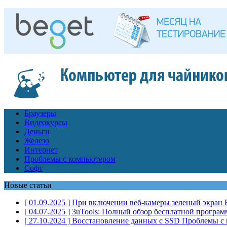
Браузеры
Видеокурсы
Деньги
Железо
Интернет
Проблемы с компьютером
Софт
Новые статьи
[ 01.09.2025 ]
При включении веб-камеры зеленый экран
[ 04.07.2025 ]
3uTools: Полный обзор бесплатной програм
[ 27.10.2024 ]
Восстановление данных с SSD
Проблемы с