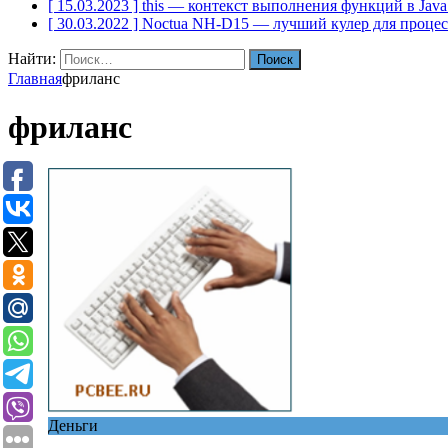
[ 15.03.2023 ]
this — контекст выполнения функций в Java
[ 30.03.2022 ]
Noctua NH-D15 — лучший кулер для проце
Найти:
Главная
фриланс
фриланс
Деньги