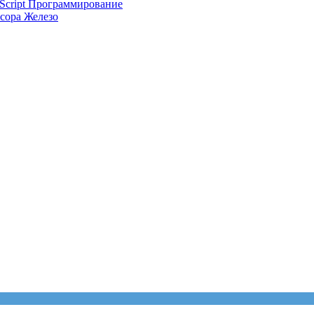
Script
Программирование
ссора
Железо